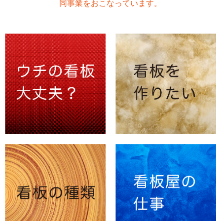
同事業をおこなっています。