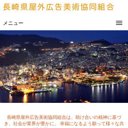
メニュー
プ
ル
ダ
ウ
ン
メ
ニ
ュ
ー
長崎県屋外広告美術協同組合は、助け合いの精神に基づ
き、社会が業界が豊かに、
幸福になるよう願って様々な共